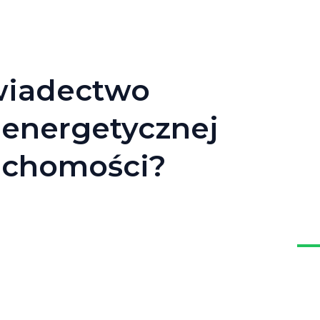
wiadectwo
 energetycznej
uchomości?​