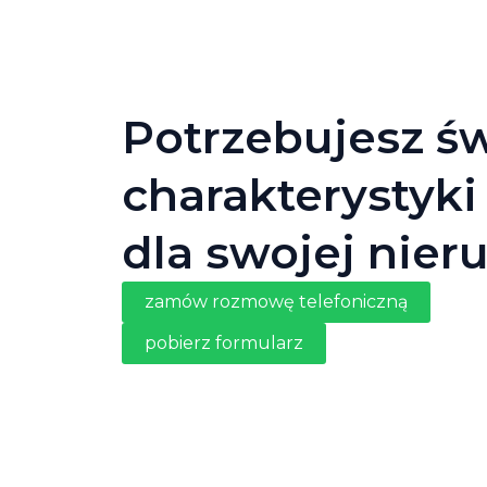
Potrzebujesz ś
charakterystyki
dla swojej nier
zamów rozmowę telefoniczną
pobierz formularz